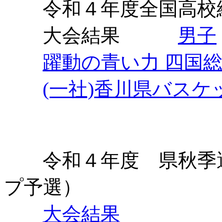
令和４年度全国高校総
大会結果
男子
躍動の青い力 四国総
(一社)香川県バス
令和４年度 県秋季選
プ予選）
大会結果