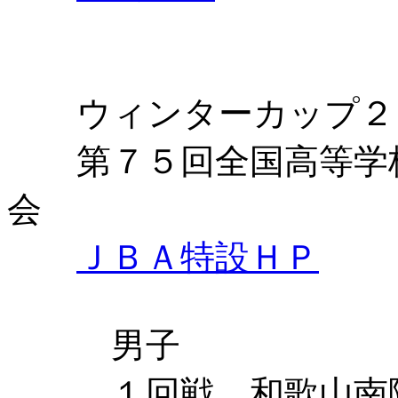
ウィンターカップ２
第７５回全国高等学校
会
ＪＢＡ特設ＨＰ
男子
１回戦 和歌山南陵 